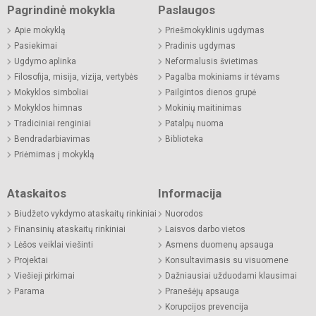
Pagrindinė mokykla
Paslaugos
Apie mokyklą
Priešmokyklinis ugdymas
Pasiekimai
Pradinis ugdymas
Ugdymo aplinka
Neformalusis švietimas
Filosofija, misija, vizija, vertybės
Pagalba mokiniams ir tėvams
Mokyklos simboliai
Pailgintos dienos grupė
Mokyklos himnas
Mokinių maitinimas
Tradiciniai renginiai
Patalpų nuoma
Bendradarbiavimas
Biblioteka
Priėmimas į mokyklą
Ataskaitos
Informacija
Biudžeto vykdymo ataskaitų rinkiniai
Nuorodos
Finansinių ataskaitų rinkiniai
Laisvos darbo vietos
Lėšos veiklai viešinti
Asmens duomenų apsauga
Projektai
Konsultavimasis su visuomene
Viešieji pirkimai
Dažniausiai užduodami klausimai
Parama
Pranešėjų apsauga
Korupcijos prevencija