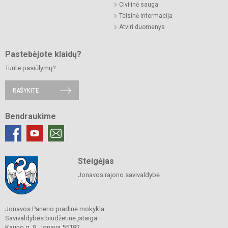
Civilinė sauga
Teisinė informacija
Atviri duomenys
Pastebėjote klaidų?
Turite pasiūlymų?
RAŠYKITE
Bendraukime
Steigėjas
Jonavos rajono savivaldybė
Jonavos Panerio pradinė mokykla
Savivaldybės biudžetinė įstaiga
Kauno g. 9, Jonava 55182