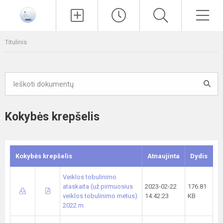
Paieška
Men
Titulinis
Kokybės krepšelis
Kokybės krepšelis
Atnaujinta
Dydis
Veiklos tobulinimo
ataskaita (už pirmuosius
2023-02-22
176.81
veiklos tobulinimo metus)
14:42:23
KB
2022 m.