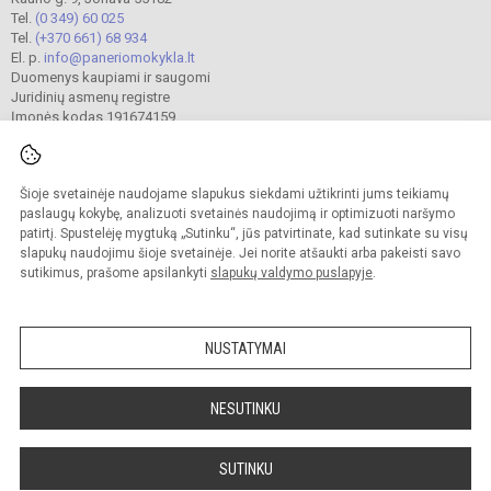
Tel.
(0 349) 60 025
Tel.
(+370 661) 68 934
El. p.
info@paneriomokykla.lt
Duomenys kaupiami ir saugomi
Juridinių asmenų registre
Įmonės kodas 191674159
Šioje svetainėje naudojame slapukus siekdami užtikrinti jums teikiamų
© 2023. Jonavos Panerio pradinė mokykla. Visos teisės saugomos.
Kopijuoti turinį be raštiško įstaigos administracijos sutikimo griežtai draudžiama.
paslaugų kokybę, analizuoti svetainės naudojimą ir optimizuoti naršymo
patirtį. Spustelėję mygtuką „Sutinku“, jūs patvirtinate, kad sutinkate su visų
Prieinamumo paraiška
Slapukų valdymas
slapukų naudojimu šioje svetainėje. Jei norite atšaukti arba pakeisti savo
sutikimus, prašome apsilankyti
slapukų valdymo puslapyje
.
Sumanus būdas atnaujinti
mokyklos interneto
svetainę
NUSTATYMAI
NESUTINKU
SUTINKU