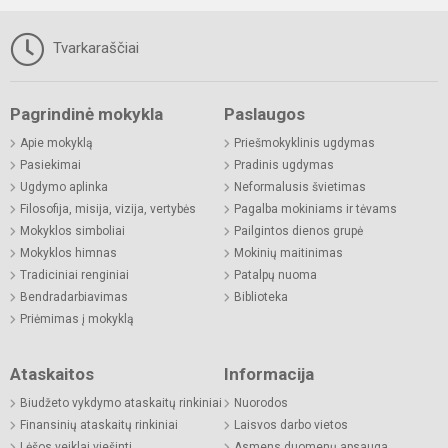
Tvarkaraščiai
Pagrindinė mokykla
Paslaugos
Apie mokyklą
Priešmokyklinis ugdymas
Pasiekimai
Pradinis ugdymas
Ugdymo aplinka
Neformalusis švietimas
Filosofija, misija, vizija, vertybės
Pagalba mokiniams ir tėvams
Mokyklos simboliai
Pailgintos dienos grupė
Mokyklos himnas
Mokinių maitinimas
Tradiciniai renginiai
Patalpų nuoma
Bendradarbiavimas
Biblioteka
Priėmimas į mokyklą
Ataskaitos
Informacija
Biudžeto vykdymo ataskaitų rinkiniai
Nuorodos
Finansinių ataskaitų rinkiniai
Laisvos darbo vietos
Lėšos veiklai viešinti
Asmens duomenų apsauga