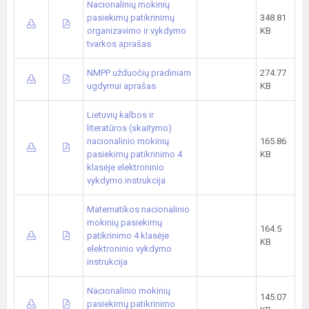
Nacionalinių mokinių
pasiekimų patikrinimų
348.81
organizavimo ir vykdymo
KB
tvarkos aprašas
NMPP užduočių pradiniam
274.77
ugdymui aprašas
KB
Lietuvių kalbos ir
literatūros (skaitymo)
nacionalinio mokinių
165.86
pasiekimų patikrinimo 4
KB
klasėje elektroninio
vykdymo instrukcija
Matematikos nacionalinio
mokinių pasiekimų
164.5
patikrinimo 4 klasėje
KB
elektroninio vykdymo
instrukcija
Nacionalinio mokinių
145.07
pasiekimų patikrinimo