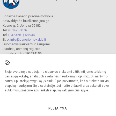
Jonavos Panerio pradinė mokykla
Savivaldybės biudžetinė įstaiga
Kauno g. 9, Jonava 55182
Tel.
(0 349) 60 025
Tel.
(+370 661) 68 934
El. p.
info@paneriomokykla.lt
Duomenys kaupiami ir saugomi
Juridinių asmenų registre
Įmonės kodas 191674159
Šioje svetainėje naudojame slapukus siekdami užtikrinti jums teikiamų
© 2023. Jonavos Panerio pradinė mokykla. Visos teisės saugomos.
Kopijuoti turinį be raštiško įstaigos administracijos sutikimo griežtai draudžiama.
paslaugų kokybę, analizuoti svetainės naudojimą ir optimizuoti naršymo
patirtį. Spustelėję mygtuką „Sutinku“, jūs patvirtinate, kad sutinkate su visų
Prieinamumo paraiška
Slapukų valdymas
slapukų naudojimu šioje svetainėje. Jei norite atšaukti arba pakeisti savo
sutikimus, prašome apsilankyti
slapukų valdymo puslapyje
.
Sumanus būdas atnaujinti
mokyklos interneto
svetainę
NUSTATYMAI