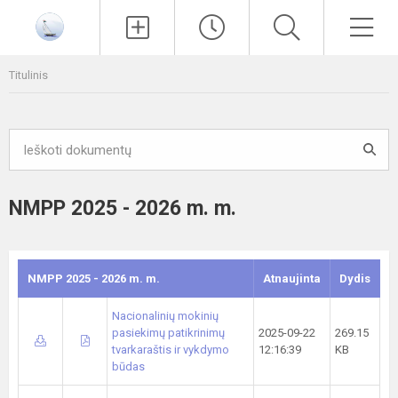
Paieška
Men
Titulinis
NMPP 2025 - 2026 m. m.
NMPP 2025 - 2026 m. m.
Atnaujinta
Dydis
Nacionalinių mokinių
pasiekimų patikrinimų
2025-09-22
269.15
tvarkaraštis ir vykdymo
12:16:39
KB
būdas