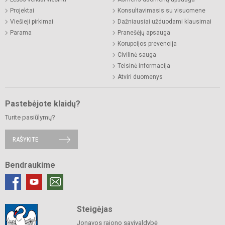
Projektai
Konsultavimasis su visuomene
Viešieji pirkimai
Dažniausiai užduodami klausimai
Parama
Pranešėjų apsauga
Korupcijos prevencija
Civilinė sauga
Teisinė informacija
Atviri duomenys
Pastebėjote klaidų?
Turite pasiūlymų?
RAŠYKITE
Bendraukime
Steigėjas
Jonavos rajono savivaldybė